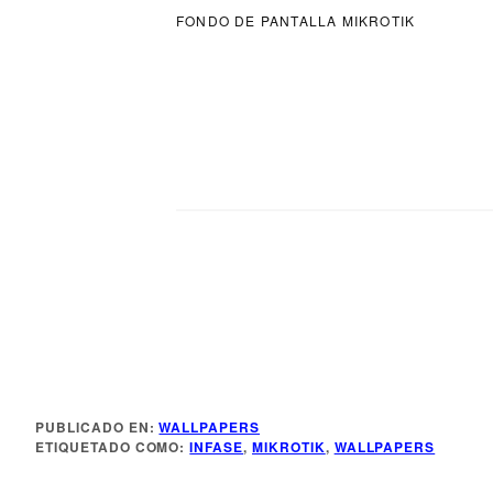
FONDO DE PANTALLA MIKROTIK
Más Información
PUBLICADO EN:
WALLPAPERS
ETIQUETADO COMO:
INFASE
,
MIKROTIK
,
WALLPAPERS