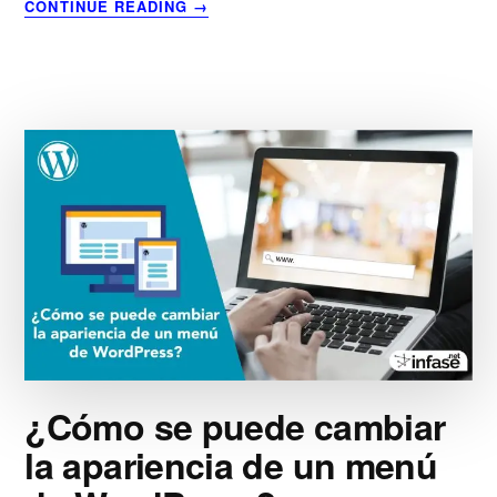
ACERCA
CONTINUE READING
→
DE
¿QUÉ
ES
LA
NUBE?
¿Cómo se puede cambiar
la apariencia de un menú