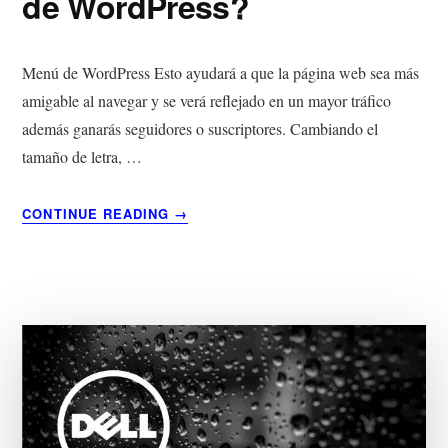
de WordPress?
Menú de WordPress Esto ayudará a que la página web sea más
amigable al navegar y se verá reflejado en un mayor tráfico
además ganarás seguidores o suscriptores. Cambiando el
tamaño de letra, …
ACERCA
CONTINUE READING
→
DE
¿CÓMO
SE
PUEDE
CAMBIAR
LA
APARIENCIA
DE
UN
MENÚ