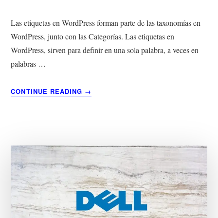
Las etiquetas en WordPress forman parte de las taxonomías en
WordPress, junto con las Categorías. Las etiquetas en
WordPress, sirven para definir en una sola palabra, a veces en
palabras …
ACERCA
CONTINUE READING
→
DE
¿QUÉ
SON
ETIQUETAS
EN
WORDPRESS?