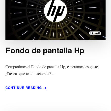
Fondo de pantalla Hp
Compartimos el Fondo de pantalla Hp, esperamos les guste.
¿Deseas que te contactemos? …
ACERCA
CONTINUE READING
→
DE
FONDO
DE
PANTALLA