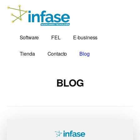
Additional
Saltar
al
menu
contenido
principal
Soluciones
Software,
Software
FEL
E-business
Tecnológicas
Factura
desde
Electrónica
Tienda
Contacto
Blog
1,999
y
Servidores
VPS
BLOG