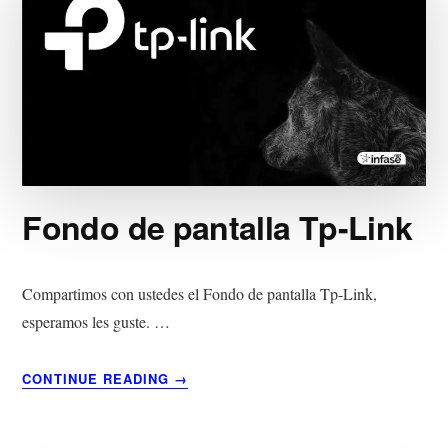
Fondo de pantalla Tp-Link
Compartimos con ustedes el Fondo de pantalla Tp-Link,
esperamos les guste. …
ACERCA
CONTINUE READING
→
DE
FONDO
DE