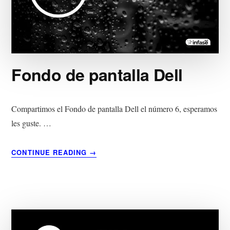
DE
WORDPRESS?
Fondo de pantalla Dell
Compartimos el Fondo de pantalla Dell el número 6, esperamos
les guste. …
ACERCA
CONTINUE READING
→
DE
FONDO
DE
PANTALLA
DELL