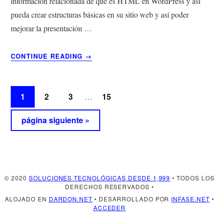
información relacionada de qué es HTML en WordPress y así
pueda crear estructuras básicas en su sitio web y así poder
mejorar la presentación …
ACERCA
CONTINUE READING
→
DE
¿QUÉ
ES
Páginas
Página
Página
Página
Página
1
2
3
15
…
HTML
intermedias
EN
WORDPRESS
Ir
página siguiente »
omitidas
Y
a
PARA
la
QUÉ
SIRVE?
© 2020
SOLUCIONES TECNOLÓGICAS DESDE 1,999
• TODOS LOS
DERECHOS RESERVADOS •
ALOJADO EN
DARDON.NET
• DESARROLLADO POR
INFASE.NET
•
ACCEDER