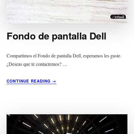
Fondo de pantalla Dell
Compartimos el Fondo de pantalla Dell, esperamos les guste.
¿Deseas que te contactemos? …
ACERCA
CONTINUE READING
→
DE
FONDO
DE
PANTALLA
DELL