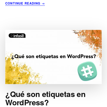
ACERCA
CONTINUE READING
→
DE
FONDO
DE
PANTALLA
LENOVO
¿Qué son etiquetas en
WordPress?