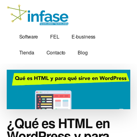
Additional
Saltar
al
menu
contenido
principal
Soluciones
Software,
Software
FEL
E-business
Tecnológicas
Factura
desde
Electrónica
Tienda
Contacto
Blog
1,999
y
Servidores
VPS
¿Qué es HTML en
WordPress y para