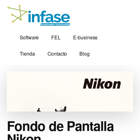
Additional
Saltar
al
menu
contenido
principal
Soluciones
Software,
Software
FEL
E-business
Tecnológicas
Factura
desde
Electrónica
Tienda
Contacto
Blog
1,999
y
Servidores
VPS
Fondo de Pantalla
Nikon