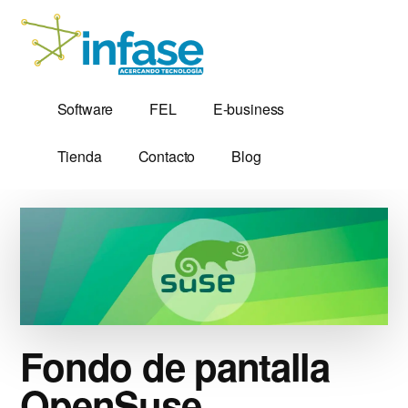
Additional
Saltar
al
menu
contenido
principal
Soluciones
Software,
Software
FEL
E-business
Tecnológicas
Factura
desde
Electrónica
Tienda
Contacto
Blog
1,999
y
Servidores
VPS
Fondo de pantalla
OpenSuse