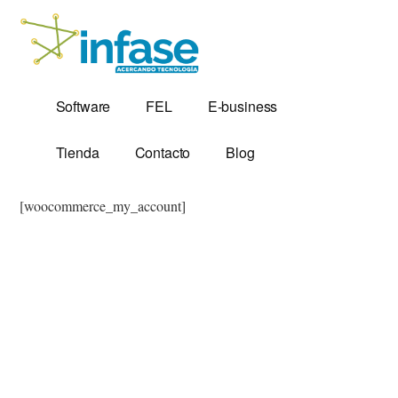
Additional
Saltar
al
menu
contenido
principal
Soluciones
Software,
Software
FEL
E-business
Tecnológicas
Factura
desde
Electrónica
Tienda
Contacto
Blog
1,999
y
Servidores
[woocommerce_my_account]
VPS