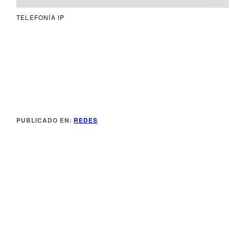
TELEFONÍA IP
Más Información
PUBLICADO EN:
REDES