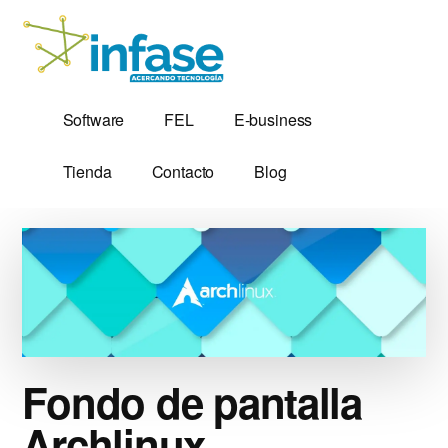
Additional
Saltar
al
menu
contenido
principal
Soluciones
Software,
Software
FEL
E-business
Tecnológicas
Factura
desde
Electrónica
Tienda
Contacto
Blog
1,999
y
Servidores
VPS
Fondo de pantalla
Archlinux