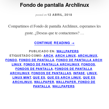
Fondo de pantalla Archlinux
12 ABRIL, 2018
posted on
Compartimos el Fondo de pantalla Archlinux, esperamos les
guste. ¿Deseas que te contactemos? …
ACERCA
CONTINUE READING
→
DE
PUBLICADO EN:
WALLPAPERS
FONDO
ETIQUETADO COMO:
ARCH
,
ARCH LINUX
,
ARCHLINUX
,
DE
FONDO
,
FONDO DE PANTALLA
,
FONDO DE PANTALLA ARCH
PANTALLA
LINUX
,
FONDO DE PANTALLA ARCHLINUX
,
FONDOS
,
ARCHLINUX
FONDOS DE PANTALLA
,
FONDOS DE PANTALLA
ARCHLINUX
,
FONDOS DE PANTALLAS
,
INFASE
,
LINUX
,
LINUX MINT
,
QUE ES
,
QUE ES ARCH LINUX
,
QUE ES
ARCHLINUX
,
WALLPAPER
,
WALLPAPER. FONDO DE
PANTALLA
,
WALLPAPERS