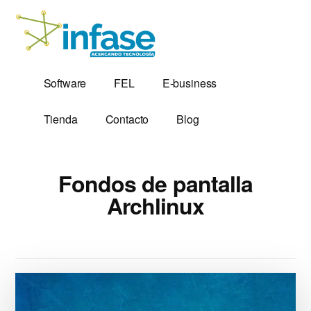
Additional
Saltar
al
menu
contenido
principal
Soluciones
Software,
Software
FEL
E-business
Tecnológicas
Factura
desde
Electrónica
Tienda
Contacto
Blog
1,999
y
Servidores
VPS
Fondos de pantalla
Archlinux