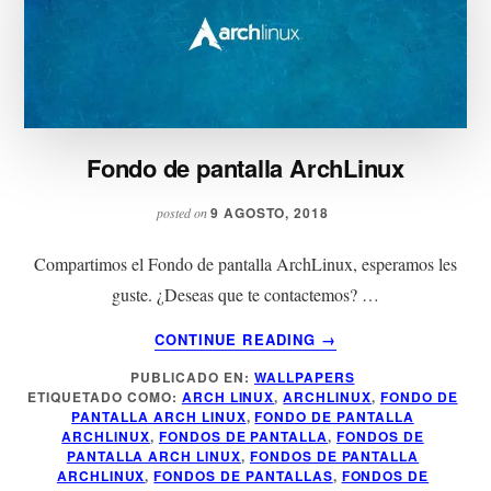
Fondo de pantalla ArchLinux
9 AGOSTO, 2018
posted on
Compartimos el Fondo de pantalla ArchLinux, esperamos les
guste. ¿Deseas que te contactemos? …
ACERCA
CONTINUE READING
→
DE
PUBLICADO EN:
WALLPAPERS
FONDO
ETIQUETADO COMO:
ARCH LINUX
,
ARCHLINUX
,
FONDO DE
DE
PANTALLA ARCH LINUX
,
FONDO DE PANTALLA
PANTALLA
ARCHLINUX
,
FONDOS DE PANTALLA
,
FONDOS DE
ARCHLINUX
PANTALLA ARCH LINUX
,
FONDOS DE PANTALLA
ARCHLINUX
,
FONDOS DE PANTALLAS
,
FONDOS DE