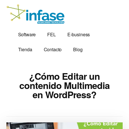
Additional
Saltar
al
menu
contenido
principal
Soluciones
Software,
Software
FEL
E-business
Tecnológicas
Factura
desde
Electrónica
Tienda
Contacto
Blog
1,999
y
Servidores
VPS
¿Cómo Editar un
contenido Multimedia
en WordPress?