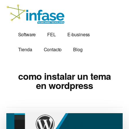
Additional
Saltar
al
menu
contenido
principal
Soluciones
Software,
Software
FEL
E-business
Tecnológicas
Factura
desde
Electrónica
Tienda
Contacto
Blog
1,999
y
Servidores
VPS
como instalar un tema
en wordpress