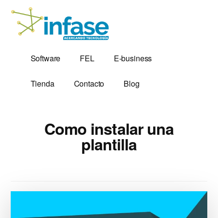
Additional
Saltar
al
menu
contenido
principal
Soluciones
Software,
Software
FEL
E-business
Tecnológicas
Factura
desde
Electrónica
Tienda
Contacto
Blog
1,999
y
Servidores
VPS
Como instalar una
plantilla