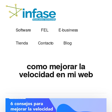
Additional
Saltar
al
menu
contenido
principal
Soluciones
Software,
Software
FEL
E-business
Tecnológicas
Factura
desde
Electrónica
Tienda
Contacto
Blog
1,999
y
Servidores
VPS
como mejorar la
velocidad en mi web