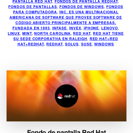
PANTALLA RED HAT
,
FONDOS DE PANTALLA REDHAT
,
FONDOS DE PANTALLAS
,
FONDOS DE WINDOWS
,
FONDOS
PARA COMPUTADORA
,
INC. ES UNA MULTINACIONAL
AMERICANA DE SOFTWARE QUE PROVEE SOFTWARE DE
CÓDIGO ABIERTO PRINCIPALMENTE A EMPRESAS.
FUNDADA EN 1993
,
INFASE
,
INVEX
,
IPHONE
,
LENOVO
,
LINUX
,
MINT
,
NORTH CAROLINA
,
RED HAT
,
RED HAT TIENE
SU SEDE CORPORATIVA EN RALEIGH
,
RED HAT+RED
HAT+REDHAT
,
REDHAT
,
SOLUS
,
SUSE
,
WINDOWS
Fondo de pantalla Red Hat