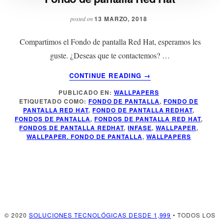
13 MARZO, 2018
posted on
Compartimos el Fondo de pantalla Red Hat, esperamos les
guste. ¿Deseas que te contactemos? …
ACERCA
CONTINUE READING
→
DE
PUBLICADO EN:
WALLPAPERS
FONDO
ETIQUETADO COMO:
FONDO DE PANTALLA
,
FONDO DE
DE
PANTALLA RED HAT
,
FONDO DE PANTALLA REDHAT
,
PANTALLA
FONDOS DE PANTALLA
,
FONDOS DE PANTALLA RED HAT
,
RED
FONDOS DE PANTALLA REDHAT
,
INFASE
,
WALLPAPER
,
WALLPAPER. FONDO DE PANTALLA
,
WALLPAPERS
HAT
© 2020
SOLUCIONES TECNOLÓGICAS DESDE 1,999
• TODOS LOS