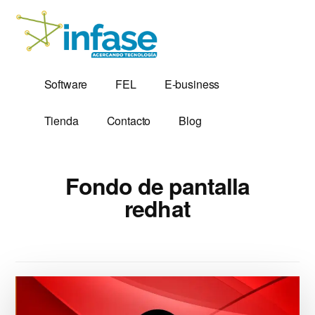
Additional
Saltar
al
menu
contenido
principal
Soluciones
Software,
Software
FEL
E-business
Tecnológicas
Factura
desde
Electrónica
Tienda
Contacto
Blog
1,999
y
Servidores
VPS
Fondo de pantalla
redhat