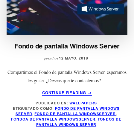
Fondo de pantalla Windows Server
12 MAYO, 2018
posted on
Compartimos el Fondo de pantalla Windows Server, esperamos
les guste. ¿Deseas que te contactemos? …
ACERCA
CONTINUE READING
→
DE
PUBLICADO EN:
WALLPAPERS
FONDO
ETIQUETADO COMO:
FONDO DE PANTALLA WINDOWS
DE
SERVER
,
FONDO DE PANTALLA WINDOWSSERVER
,
PANTALLA
FONDOA DE PANTALLA WINDOWSSERVER
,
FONDOS DE
WINDOWS
PANTALLA WINDOWS SERVER
SERVER