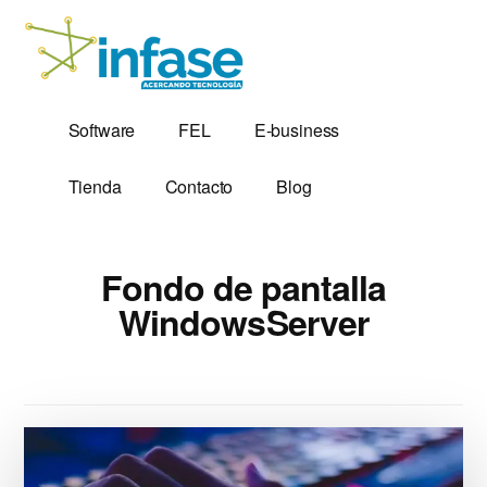
Additional
Saltar
al
menu
contenido
principal
Soluciones
Software,
Software
FEL
E-business
Tecnológicas
Factura
desde
Electrónica
Tienda
Contacto
Blog
1,999
y
Servidores
VPS
Fondo de pantalla
WindowsServer