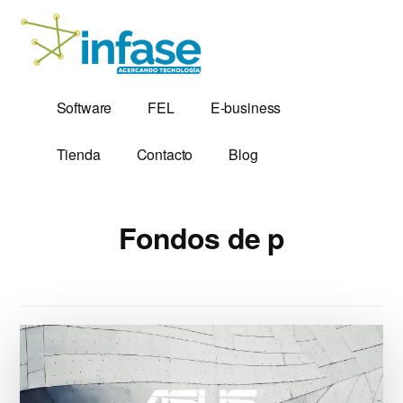
Additional
Saltar
al
menu
contenido
principal
Soluciones
Software,
Software
FEL
E-business
Tecnológicas
Factura
desde
Electrónica
Tienda
Contacto
Blog
1,999
y
Servidores
VPS
Fondos de p