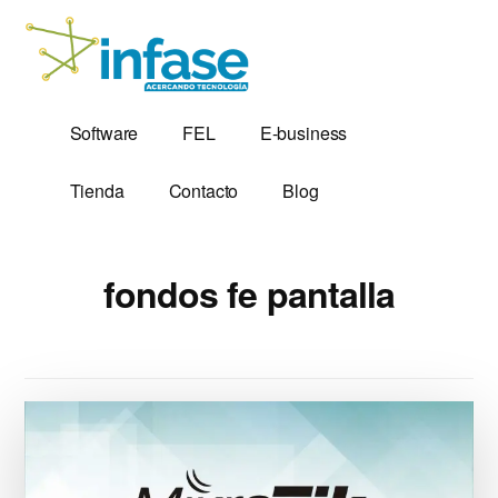
Additional
Saltar
al
menu
contenido
principal
Soluciones
Software,
Software
FEL
E-business
Tecnológicas
Factura
desde
Electrónica
Tienda
Contacto
Blog
1,999
y
Servidores
VPS
fondos fe pantalla