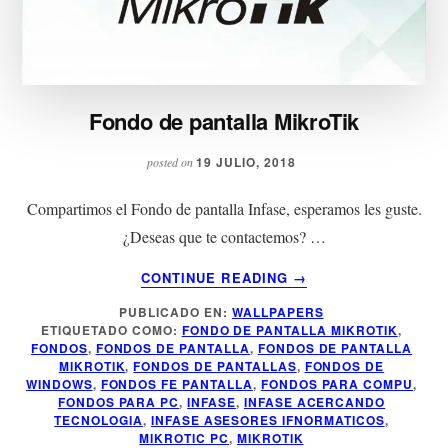
Fondo de pantalla MikroTik
19 JULIO, 2018
posted on
Compartimos el Fondo de pantalla Infase, esperamos les guste.
¿Deseas que te contactemos? …
ACERCA
CONTINUE READING
→
DE
PUBLICADO EN:
WALLPAPERS
FONDO
ETIQUETADO COMO:
FONDO DE PANTALLA MIKROTIK
,
DE
FONDOS
,
FONDOS DE PANTALLA
,
FONDOS DE PANTALLA
PANTALLA
MIKROTIK
,
FONDOS DE PANTALLAS
,
FONDOS DE
MIKROTIK
WINDOWS
,
FONDOS FE PANTALLA
,
FONDOS PARA COMPU
,
FONDOS PARA PC
,
INFASE
,
INFASE ACERCANDO
TECNOLOGIA
,
INFASE ASESORES IFNORMATICOS
,
MIKROTIC PC
,
MIKROTIK