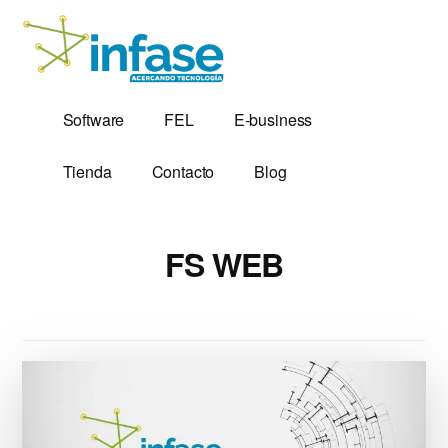
Additional
Saltar
al
menu
contenido
principal
Soluciones
Software,
Software
FEL
E-business
Tecnológicas
Factura
desde
Electrónica
Tienda
Contacto
Blog
1,999
y
Servidores
VPS
FS WEB