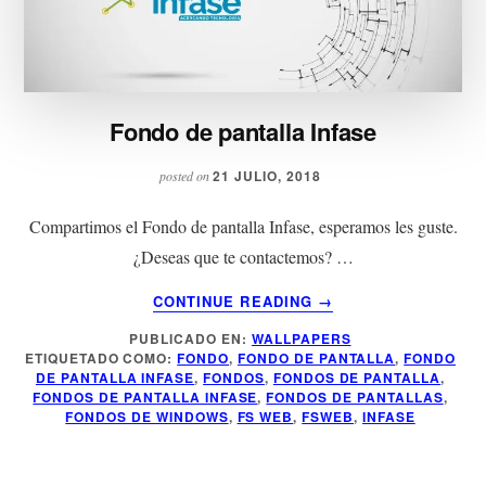
Fondo de pantalla Infase
21 JULIO, 2018
posted on
Compartimos el Fondo de pantalla Infase, esperamos les guste.
¿Deseas que te contactemos? …
ACERCA
CONTINUE READING
→
DE
PUBLICADO EN:
WALLPAPERS
FONDO
ETIQUETADO COMO:
FONDO
,
FONDO DE PANTALLA
,
FONDO
DE
DE PANTALLA INFASE
,
FONDOS
,
FONDOS DE PANTALLA
,
PANTALLA
FONDOS DE PANTALLA INFASE
,
FONDOS DE PANTALLAS
,
INFASE
FONDOS DE WINDOWS
,
FS WEB
,
FSWEB
,
INFASE