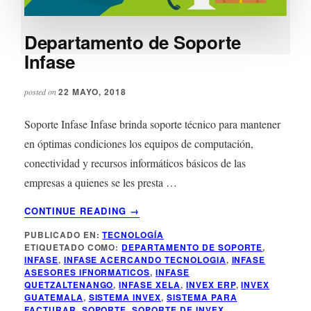
Departamento de Soporte
Infase
22 MAYO, 2018
posted on
Soporte Infase Infase brinda soporte técnico para mantener
en óptimas condiciones los equipos de computación,
conectividad y recursos informáticos básicos de las
empresas a quienes se les presta …
ACERCA
CONTINUE READING
→
DE
PUBLICADO EN:
TECNOLOGÍA
DEPARTAMENTO
ETIQUETADO COMO:
DEPARTAMENTO DE SOPORTE
,
DE
INFASE
,
INFASE ACERCANDO TECNOLOGIA
,
INFASE
SOPORTE
ASESORES IFNORMATICOS
,
INFASE
INFASE
QUETZALTENANGO
,
INFASE XELA
,
INVEX ERP
,
INVEX
GUATEMALA
,
SISTEMA INVEX
,
SISTEMA PARA
FACTURAR
,
SOPORTE
,
SOPORTE DE INVEX