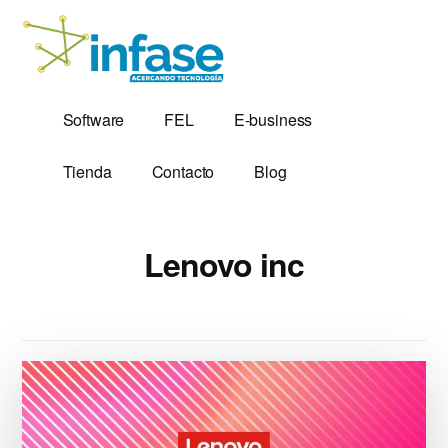
Additional
Saltar
al
menu
contenido
principal
Soluciones
Software,
Software
FEL
E-business
Tecnológicas
Factura
desde
Electrónica
Tienda
Contacto
Blog
1,999
y
Servidores
VPS
Lenovo inc