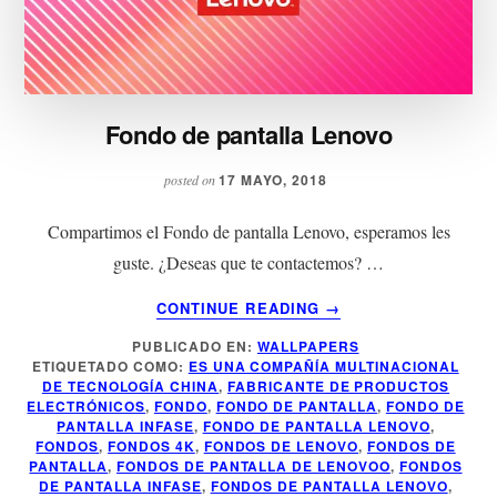
Fondo de pantalla Lenovo
17 MAYO, 2018
posted on
Compartimos el Fondo de pantalla Lenovo, esperamos les
guste. ¿Deseas que te contactemos? …
ACERCA
CONTINUE READING
→
DE
PUBLICADO EN:
WALLPAPERS
FONDO
ETIQUETADO COMO:
ES UNA COMPAÑÍA MULTINACIONAL
DE
DE TECNOLOGÍA CHINA
,
FABRICANTE DE PRODUCTOS
PANTALLA
ELECTRÓNICOS
,
FONDO
,
FONDO DE PANTALLA
,
FONDO DE
LENOVO
PANTALLA INFASE
,
FONDO DE PANTALLA LENOVO
,
FONDOS
,
FONDOS 4K
,
FONDOS DE LENOVO
,
FONDOS DE
PANTALLA
,
FONDOS DE PANTALLA DE LENOVOO
,
FONDOS
DE PANTALLA INFASE
,
FONDOS DE PANTALLA LENOVO
,