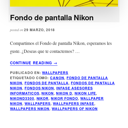
Fondo de pantalla Nikon
29 MARZO, 2018
posted on
Compartimos el Fondo de pantalla Nikon, esperamos les
guste. ¿Deseas que te contactemos? …
ACERCA
CONTINUE READING
→
DE
PUBLICADO EN:
WALLPAPERS
FONDO
ETIQUETADO COMO:
CANON
,
FONDO DE PANTALLA
DE
NIKON
,
FONDOS DE PANTALLA
,
FONDOS DE PANTALLA
PANTALLA
NIKON
,
FONDOS NIKON
,
INFASE ASESORES
NIKON
INFORMATICOS
,
NIKON
,
NIKON D
,
NIKON LIFE
,
NIKOND3300
,
NIKOR
,
NIKOR FONDO
,
WALLPAPER
NIKON
,
WALLPAPERS
,
WALLPAPERS INFASE
,
WALLPAPERS NIKON
,
WALLPAPERS OF NIKON