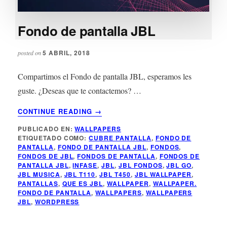
Fondo de pantalla JBL
5 ABRIL, 2018
posted on
Compartimos el Fondo de pantalla JBL, esperamos les
guste. ¿Deseas que te contactemos? …
ACERCA
CONTINUE READING
→
DE
PUBLICADO EN:
WALLPAPERS
FONDO
ETIQUETADO COMO:
CUBRE PANTALLA
,
FONDO DE
DE
PANTALLA
,
FONDO DE PANTALLA JBL
,
FONDOS
,
PANTALLA
FONDOS DE JBL
,
FONDOS DE PANTALLA
,
FONDOS DE
JBL
PANTALLA JBL
,
INFASE
,
JBL
,
JBL FONDOS
,
JBL GO
,
JBL MUSICA
,
JBL T110
,
JBL T450
,
JBL WALLPAPER
,
PANTALLAS
,
QUE ES JBL
,
WALLPAPER
,
WALLPAPER.
FONDO DE PANTALLA
,
WALLPAPERS
,
WALLPAPERS
JBL
,
WORDPRESS