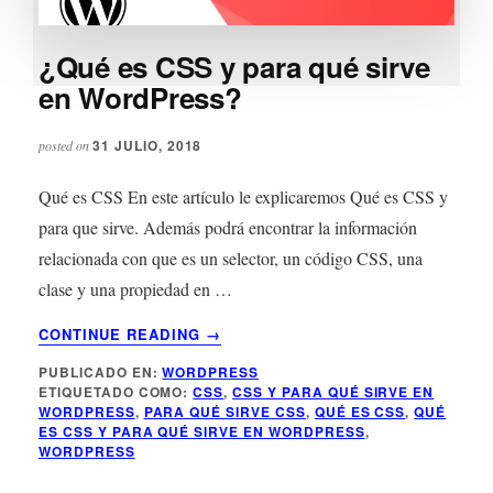
¿Qué es CSS y para qué sirve
en WordPress?
31 JULIO, 2018
posted on
Qué es CSS En este artículo le explicaremos Qué es CSS y
para que sirve. Además podrá encontrar la información
relacionada con que es un selector, un código CSS, una
clase y una propiedad en …
ACERCA
CONTINUE READING
→
DE
PUBLICADO EN:
WORDPRESS
¿QUÉ
ETIQUETADO COMO:
CSS
,
CSS Y PARA QUÉ SIRVE EN
ES
WORDPRESS
,
PARA QUÉ SIRVE CSS
,
QUÉ ES CSS
,
QUÉ
CSS
ES CSS Y PARA QUÉ SIRVE EN WORDPRESS
,
Y
WORDPRESS
PARA