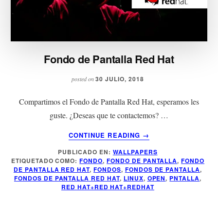
Fondo de Pantalla Red Hat
30 JULIO, 2018
posted on
Compartimos el Fondo de Pantalla Red Hat, esperamos les
guste. ¿Deseas que te contactemos? …
ACERCA
CONTINUE READING
→
DE
PUBLICADO EN:
WALLPAPERS
FONDO
ETIQUETADO COMO:
FONDO
,
FONDO DE PANTALLA
,
FONDO
DE
DE PANTALLA RED HAT
,
FONDOS
,
FONDOS DE PANTALLA
,
PANTALLA
FONDOS DE PANTALLA RED HAT
,
LINUX
,
OPEN
,
PNTALLA
,
RED
RED HAT+RED HAT+REDHAT
HAT