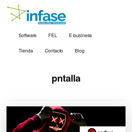
Additional
Saltar
al
menu
contenido
principal
Soluciones
Software,
Software
FEL
E-business
Tecnológicas
Factura
desde
Electrónica
Tienda
Contacto
Blog
1,999
y
Servidores
VPS
pntalla