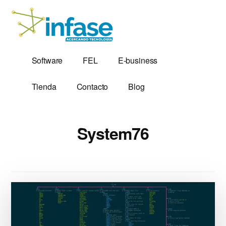
Additional
Saltar
al
menu
contenido
principal
Soluciones
Software,
Software
FEL
E-business
Tecnológicas
Factura
desde
Electrónica
Tienda
Contacto
Blog
1,999
y
Servidores
VPS
System76