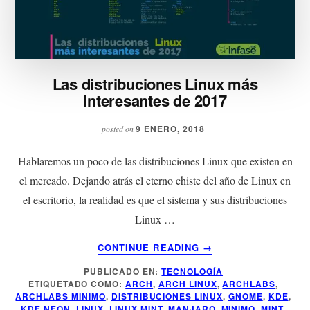
Las distribuciones Linux más
interesantes de 2017
9 ENERO, 2018
posted on
Hablaremos un poco de las distribuciones Linux que existen en
el mercado. Dejando atrás el eterno chiste del año de Linux en
el escritorio, la realidad es que el sistema y sus distribuciones
Linux …
ACERCA
CONTINUE READING
→
DE
PUBLICADO EN:
TECNOLOGÍA
LAS
ETIQUETADO COMO:
ARCH
,
ARCH LINUX
,
ARCHLABS
,
DISTRIBUCIONES
ARCHLABS MINIMO
,
DISTRIBUCIONES LINUX
,
GNOME
,
KDE
,
LINUX
KDE NEON
,
LINUX
,
LINUX MINT
,
MANJARO
,
MINIMO
,
MINT
,