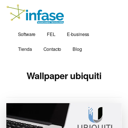
Additional
Saltar
al
menu
contenido
principal
Soluciones
Software,
Software
FEL
E-business
Tecnológicas
Factura
desde
Electrónica
Tienda
Contacto
Blog
1,999
y
Servidores
VPS
Wallpaper ubiquiti