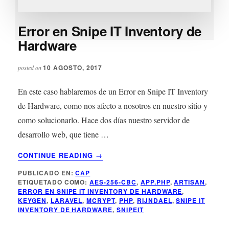
Error en Snipe IT Inventory de
Hardware
10 AGOSTO, 2017
posted on
En este caso hablaremos de un Error en Snipe IT Inventory
de Hardware, como nos afecto a nosotros en nuestro sitio y
como solucionarlo. Hace dos días nuestro servidor de
desarrollo web, que tiene …
ACERCA
CONTINUE READING
→
DE
PUBLICADO EN:
CAP
ERROR
ETIQUETADO COMO:
AES-256-CBC
,
APP.PHP
,
ARTISAN
,
EN
ERROR EN SNIPE IT INVENTORY DE HARDWARE
,
SNIPE
KEYGEN
,
LARAVEL
,
MCRYPT
,
PHP
,
RIJNDAEL
,
SNIPE IT
IT
INVENTORY DE HARDWARE
,
SNIPEIT
INVENTORY