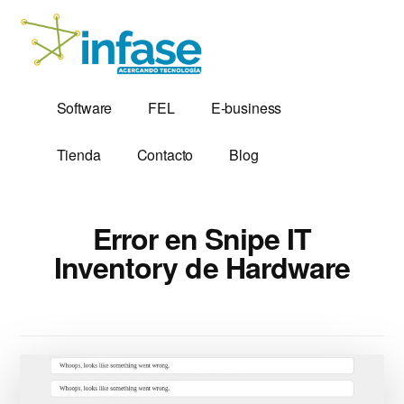
Additional
Saltar
al
menu
contenido
principal
Soluciones
Software,
Software
FEL
E-business
Tecnológicas
Factura
desde
Electrónica
Tienda
Contacto
Blog
1,999
y
Servidores
VPS
Error en Snipe IT
Inventory de Hardware