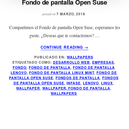
Fondo de pantalla Open Suse
7 MARZO, 2018
posted on
Compartimos el Fondo de pantalla Open Suse, esperamos les
guste. ¿Deseas que te contactemos? …
ACERCA
CONTINUE READING
→
DE
PUBLICADO EN:
WALLPAPERS
FONDO
ETIQUETADO COMO:
DESARROLLO WEB
,
EMPRESAS
,
DE
FONDO
,
FONDO DE PANTALLA
,
FONDO DE PANTALLA
PANTALLA
LENOVO
,
FONDO DE PANTALLA LINUX MINT
,
FONDO DE
OPEN
PANTALLA OPEN SUSE
,
FONDOS DE PANTALLA
,
FONDOS
DE PANTALLA OPEN SUSE
,
INFASE
,
LENOVO
,
LINUX
,
SUSE
WALLPAPER
,
WALLPAPER. FONDO DE PANTALLA
,
WALLPAPERS