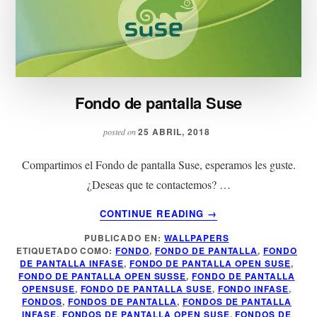
Fondo de pantalla Suse
25 ABRIL, 2018
posted on
Compartimos el Fondo de pantalla Suse, esperamos les guste.
¿Deseas que te contactemos? …
ACERCA
CONTINUE READING
→
DE
PUBLICADO EN:
WALLPAPERS
FONDO
ETIQUETADO COMO:
FONDO
,
FONDO DE PANTALLA
,
FONDO
DE
DE PANTALLA INFASE
,
FONDO DE PANTALLA OPEN SUSE
,
PANTALLA
FONDO DE PANTALLA OPEN SUSSE
,
FONDO DE PANTALLA
SUSE
OPENSUSE
,
FONDO DE PANTALLA SUSE
,
FONDO INFASE
,
FONDOS
,
FONDOS DE PANTALLA
,
FONDOS DE PANTALLA
INFASE
,
FONDOS DE PANTALLA OPEN SUSE
,
FONDOS DE