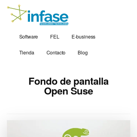
Additional
Saltar
al
menu
contenido
principal
Soluciones
Software,
Software
FEL
E-business
Tecnológicas
Factura
desde
Electrónica
Tienda
Contacto
Blog
1,999
y
Servidores
VPS
Fondo de pantalla
Open Suse