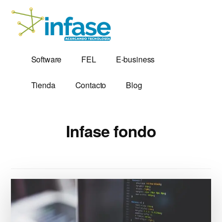
Additional
Saltar
al
menu
contenido
principal
Soluciones
Software,
Software
FEL
E-business
Tecnológicas
Factura
desde
Electrónica
Tienda
Contacto
Blog
1,999
y
Servidores
VPS
Infase fondo