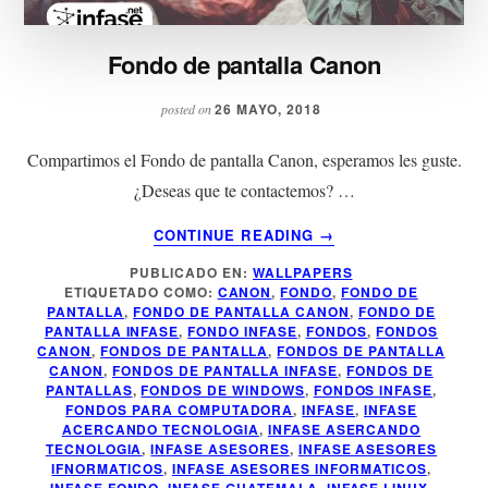
Fondo de pantalla Canon
26 MAYO, 2018
posted on
Compartimos el Fondo de pantalla Canon, esperamos les guste.
¿Deseas que te contactemos? …
ACERCA
CONTINUE READING
→
DE
PUBLICADO EN:
WALLPAPERS
FONDO
ETIQUETADO COMO:
CANON
,
FONDO
,
FONDO DE
DE
PANTALLA
,
FONDO DE PANTALLA CANON
,
FONDO DE
PANTALLA
PANTALLA INFASE
,
FONDO INFASE
,
FONDOS
,
FONDOS
CANON
CANON
,
FONDOS DE PANTALLA
,
FONDOS DE PANTALLA
CANON
,
FONDOS DE PANTALLA INFASE
,
FONDOS DE
PANTALLAS
,
FONDOS DE WINDOWS
,
FONDOS INFASE
,
FONDOS PARA COMPUTADORA
,
INFASE
,
INFASE
ACERCANDO TECNOLOGIA
,
INFASE ASERCANDO
TECNOLOGIA
,
INFASE ASESORES
,
INFASE ASESORES
IFNORMATICOS
,
INFASE ASESORES INFORMATICOS
,
INFASE FONDO
,
INFASE GUATEMALA
,
INFASE LINUX
,