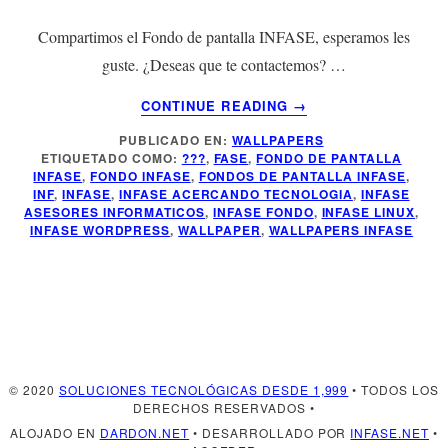
Compartimos el Fondo de pantalla INFASE, esperamos les
guste. ¿Deseas que te contactemos? …
ACERCA
CONTINUE READING
→
DE
PUBLICADO EN:
WALLPAPERS
FONDO
ETIQUETADO COMO:
???
,
FASE
,
FONDO DE PANTALLA
DE
INFASE
,
FONDO INFASE
,
FONDOS DE PANTALLA INFASE
,
PANTALLA
INF
,
INFASE
,
INFASE ACERCANDO TECNOLOGIA
,
INFASE
INFASE
ASESORES INFORMATICOS
,
INFASE FONDO
,
INFASE LINUX
,
INFASE WORDPRESS
,
WALLPAPER
,
WALLPAPERS INFASE
© 2020
SOLUCIONES TECNOLÓGICAS DESDE 1,999
• TODOS LOS
DERECHOS RESERVADOS •
ALOJADO EN
DARDON.NET
• DESARROLLADO POR
INFASE.NET
•