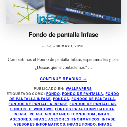
Fondo de pantalla Infase
30 MAYO, 2018
posted on
Compartimos el Fondo de pantalla Infase, esperamos les guste.
¿Deseas que te contactemos? …
ACERCA
CONTINUE READING
→
DE
PUBLICADO EN:
WALLPAPERS
FONDO
ETIQUETADO COMO:
FONDO
,
FONDO DE PANTALLA
,
FONDO
DE
DE PANTALLA INFASE
,
FONDOS
,
FONDOS DE PANTALLA
,
PANTALLA
FONDOS DE PANTALLA INFASE
,
FONDOS DE PANTALLAS
,
INFASE
FONDOS DE WINDOWS
,
FONDOS PARA COMPUTADORA
,
INFASE
,
INFASE ACERCANDO TECNOLOGIA
,
INFASE
ASESORES
,
INFASE ASESORES IFNORMATICOS
,
INFASE
ASESORES INFORMATICOS
,
INFASE FONDO
,
INFASE