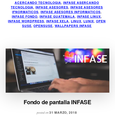
ACERCANDO TECNOLOGIA
,
INFASE ASERCANDO
TECNOLOGIA
,
INFASE ASESORES
,
INFASE ASESORES
IFNORMATICOS
,
INFASE ASESORES INFORMATICOS
,
INFASE FONDO
,
INFASE GUATEMALA
,
INFASE LINUX
,
INFASE WORDPRESS
,
INFASE XELA
,
LINUX
,
LUNIX
,
OPEN
SUSE
,
OPENSUSE
,
WALLPAPERS INFASE
Fondo de pantalla INFASE
31 MARZO, 2018
posted on