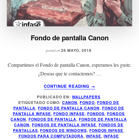
Fondo de pantalla Canon
26 MAYO, 2018
posted on
Compartimos el Fondo de pantalla Canon, esperamos les guste.
¿Deseas que te contactemos? …
ACERCA
CONTINUE READING
→
DE
PUBLICADO EN:
WALLPAPERS
FONDO
ETIQUETADO COMO:
CANON
,
FONDO
,
FONDO DE
DE
PANTALLA
,
FONDO DE PANTALLA CANON
,
FONDO DE
PANTALLA
PANTALLA INFASE
,
FONDO INFASE
,
FONDOS
,
FONDOS
CANON
CANON
,
FONDOS DE PANTALLA
,
FONDOS DE PANTALLA
CANON
,
FONDOS DE PANTALLA INFASE
,
FONDOS DE
PANTALLAS
,
FONDOS DE WINDOWS
,
FONDOS INFASE
,
FONDOS PARA COMPUTADORA
,
INFASE
,
INFASE