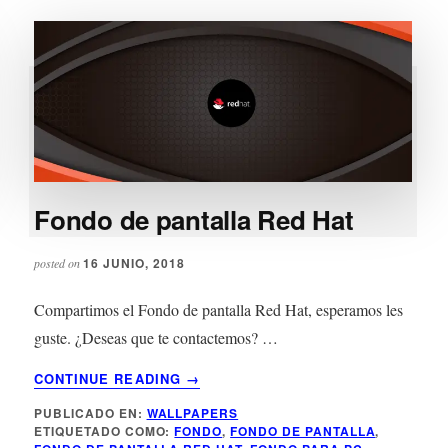
Fondo de pantalla Red Hat
16 JUNIO, 2018
posted on
Compartimos el Fondo de pantalla Red Hat, esperamos les
guste. ¿Deseas que te contactemos? …
ACERCA
CONTINUE READING
→
DE
PUBLICADO EN:
WALLPAPERS
FONDO
ETIQUETADO COMO:
FONDO
,
FONDO DE PANTALLA
,
DE