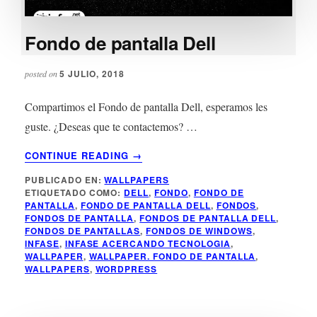
Fondo de pantalla Dell
5 JULIO, 2018
posted on
Compartimos el Fondo de pantalla Dell, esperamos les
guste. ¿Deseas que te contactemos? …
ACERCA
CONTINUE READING
→
DE
PUBLICADO EN:
WALLPAPERS
FONDO
ETIQUETADO COMO:
DELL
,
FONDO
,
FONDO DE
DE
PANTALLA
,
FONDO DE PANTALLA DELL
,
FONDOS
,
PANTALLA
FONDOS DE PANTALLA
,
FONDOS DE PANTALLA DELL
,
DELL
FONDOS DE PANTALLAS
,
FONDOS DE WINDOWS
,
INFASE
,
INFASE ACERCANDO TECNOLOGIA
,
WALLPAPER
,
WALLPAPER. FONDO DE PANTALLA
,
WALLPAPERS
,
WORDPRESS