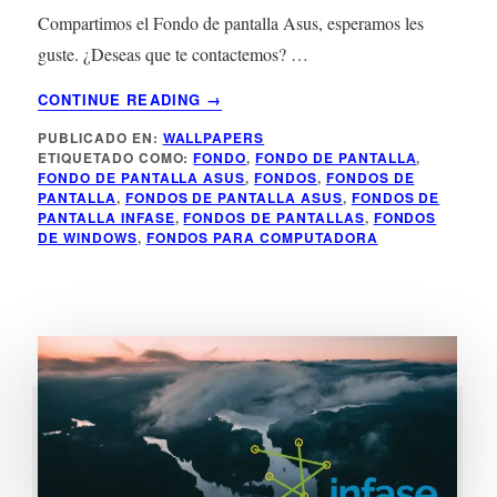
Compartimos el Fondo de pantalla Asus, esperamos les
guste. ¿Deseas que te contactemos? …
ACERCA
CONTINUE READING
→
DE
PUBLICADO EN:
WALLPAPERS
FONDO
ETIQUETADO COMO:
FONDO
,
FONDO DE PANTALLA
,
DE
FONDO DE PANTALLA ASUS
,
FONDOS
,
FONDOS DE
PANTALLA
PANTALLA
,
FONDOS DE PANTALLA ASUS
,
FONDOS DE
ASUS
PANTALLA INFASE
,
FONDOS DE PANTALLAS
,
FONDOS
DE WINDOWS
,
FONDOS PARA COMPUTADORA