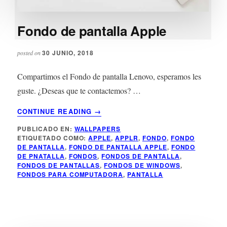
Fondo de pantalla Apple
30 JUNIO, 2018
posted on
Compartimos el Fondo de pantalla Lenovo, esperamos les
guste. ¿Deseas que te contactemos? …
ACERCA
CONTINUE READING
→
DE
PUBLICADO EN:
WALLPAPERS
FONDO
ETIQUETADO COMO:
APPLE
,
APPLR
,
FONDO
,
FONDO
DE
DE PANTALLA
,
FONDO DE PANTALLA APPLE
,
FONDO
PANTALLA
DE PNATALLA
,
FONDOS
,
FONDOS DE PANTALLA
,
APPLE
FONDOS DE PANTALLAS
,
FONDOS DE WINDOWS
,
FONDOS PARA COMPUTADORA
,
PANTALLA