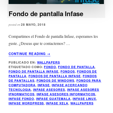
Fondo de pantalla Infase
28 MAYO, 2018
posted on
Compartimos el Fondo de pantalla Infase, esperamos les
guste. ¿Deseas que te contactemos? …
ACERCA
CONTINUE READING
→
DE
PUBLICADO EN:
WALLPAPERS
FONDO
ETIQUETADO COMO:
FONDO
,
FONDO DE PANTALLA
,
DE
FONDO DE PANTALLA INFASE
,
FONDOS
,
FONDOS DE
PANTALLA
PANTALLA
,
FONDOS DE PANTALLA INFASE
,
FONDOS
INFASE
DE PANTALLAS
,
FONDOS DE WINDOWS
,
FONDOS PARA
COMPUTADORA
,
INFASE
,
INFASE ACERCANDO
TECNOLOGIA
,
INFASE ASESORES
,
INFASE ASESORES
IFNORMATICOS
,
INFASE ASESORES INFORMATICOS
,
INFASE FONDO
,
INFASE GUATEMALA
,
INFASE LINUX
,
INFASE WORDPRESS
,
INFASE XELA
,
WALLPAPERS