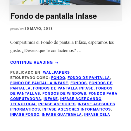
Fondo de pantalla Infase
30 MAYO, 2018
posted on
Compartimos el Fondo de pantalla Infase, esperamos les
guste. ¿Deseas que te contactemos? …
ACERCA
CONTINUE READING
→
DE
PUBLICADO EN:
WALLPAPERS
FONDO
ETIQUETADO COMO:
FONDO
,
FONDO DE PANTALLA
,
DE
FONDO DE PANTALLA INFASE
,
FONDOS
,
FONDOS DE
PANTALLA
PANTALLA
,
FONDOS DE PANTALLA INFASE
,
FONDOS
INFASE
DE PANTALLAS
,
FONDOS DE WINDOWS
,
FONDOS PARA
COMPUTADORA
,
INFASE
,
INFASE ACERCANDO
TECNOLOGIA
,
INFASE ASESORES
,
INFASE ASESORES
IFNORMATICOS
,
INFASE ASESORES INFORMATICOS
,
INFASE FONDO
,
INFASE GUATEMALA
,
INFASE XELA