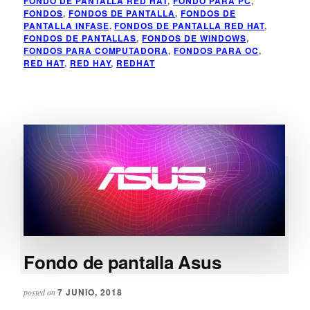
FONDO DE PANTALLA RED HAT
,
FONDO PARA PC
,
PANTALLA
FONDOS
,
FONDOS DE PANTALLA
,
FONDOS DE
RED
PANTALLA INFASE
,
FONDOS DE PANTALLA RED HAT
,
FONDOS DE PANTALLAS
,
FONDOS DE WINDOWS
,
HAT
FONDOS PARA COMPUTADORA
,
FONDOS PARA OC
,
RED HAT
,
RED HAY
,
REDHAT
Fondo de pantalla Asus
7 JUNIO, 2018
posted on