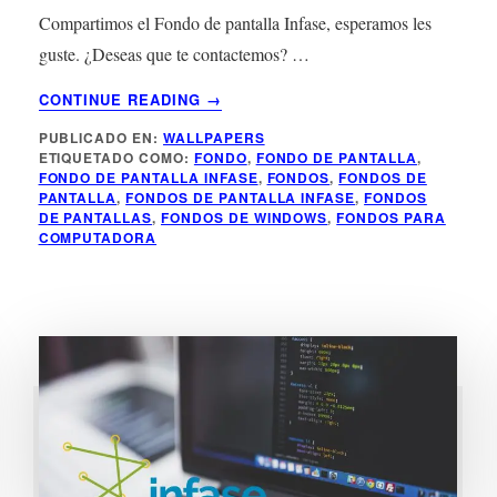
Compartimos el Fondo de pantalla Infase, esperamos les
guste. ¿Deseas que te contactemos? …
ACERCA
CONTINUE READING
→
DE
PUBLICADO EN:
WALLPAPERS
FONDO
ETIQUETADO COMO:
FONDO
,
FONDO DE PANTALLA
,
DE
FONDO DE PANTALLA INFASE
,
FONDOS
,
FONDOS DE
PANTALLA
PANTALLA
,
FONDOS DE PANTALLA INFASE
,
FONDOS
INFASE
DE PANTALLAS
,
FONDOS DE WINDOWS
,
FONDOS PARA
COMPUTADORA