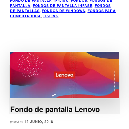
FONDO DE PANTALLA TP-LINK
,
FONDOS
,
FONDOS DE
PANTALLA
PANTALLA
,
FONDOS DE PANTALLA INFASE
,
FONDOS
TP-
DE PANTALLAS
,
FONDOS DE WINDOWS
,
FONDOS PARA
COMPUTADORA
,
TP-LINK
LINK
Fondo de pantalla Lenovo
14 JUNIO, 2018
posted on