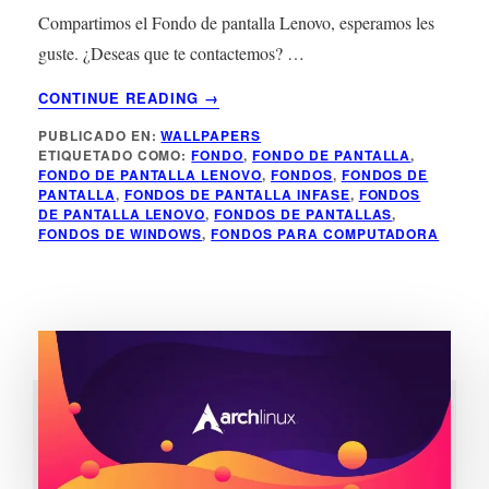
Compartimos el Fondo de pantalla Lenovo, esperamos les
guste. ¿Deseas que te contactemos? …
ACERCA
CONTINUE READING
→
DE
PUBLICADO EN:
WALLPAPERS
FONDO
ETIQUETADO COMO:
FONDO
,
FONDO DE PANTALLA
,
DE
FONDO DE PANTALLA LENOVO
,
FONDOS
,
FONDOS DE
PANTALLA
PANTALLA
,
FONDOS DE PANTALLA INFASE
,
FONDOS
LENOVO
DE PANTALLA LENOVO
,
FONDOS DE PANTALLAS
,
FONDOS DE WINDOWS
,
FONDOS PARA COMPUTADORA