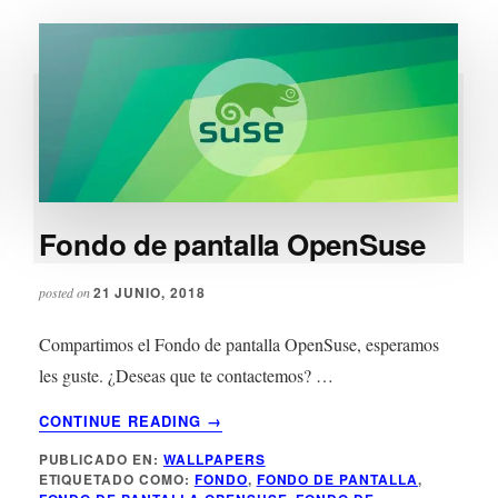
Fondo de pantalla OpenSuse
21 JUNIO, 2018
posted on
Compartimos el Fondo de pantalla OpenSuse, esperamos
les guste. ¿Deseas que te contactemos? …
ACERCA
CONTINUE READING
→
DE
PUBLICADO EN:
WALLPAPERS
FONDO
ETIQUETADO COMO:
FONDO
,
FONDO DE PANTALLA
,
DE